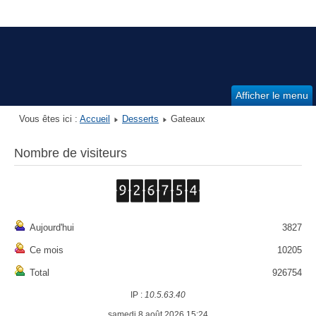
Afficher le menu
Vous êtes ici :
Accueil
Desserts
Gateaux
Nombre de visiteurs
Aujourd'hui
3827
Ce mois
10205
Total
926754
IP :
10.5.63.40
samedi 8 août 2026 15:24