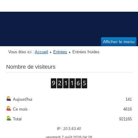
Afficher le menu
Vous êtes ici :
Accueil
Entrées
Entrées froides
Nombre de visiteurs
Aujourd'hui
141
Ce mois
4616
Total
921165
IP :
10.5.63.40
vendredi 7 août 2026 04:28