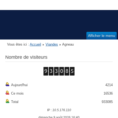
Afficher le menu
Vous êtes ici :
Accueil
Viandes
Agneau
Nombre de visiteurs
Aujourd'hui
4214
Ce mois
16536
Total
933085
IP :
10.5.176.110
dimanche 9 août 2026 16:40