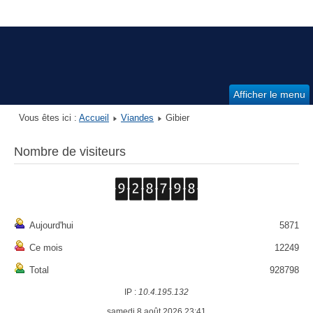
Afficher le menu
Vous êtes ici :
Accueil
Viandes
Gibier
Nombre de visiteurs
Aujourd'hui
5871
Ce mois
12249
Total
928798
IP :
10.4.195.132
samedi 8 août 2026 23:41