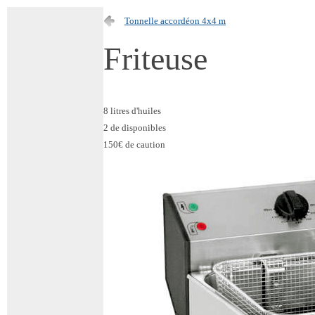
Tonnelle accordéon 4x4 m
Friteuse
8 litres d'huiles
2 de disponibles
150€ de caution