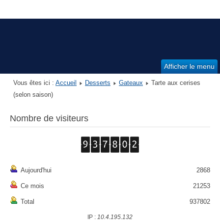
Afficher le menu
Vous êtes ici :
Accueil
Desserts
Gateaux
Tarte aux cerises
(selon saison)
Nombre de visiteurs
Aujourd'hui
2868
Ce mois
21253
Total
937802
IP :
10.4.195.132