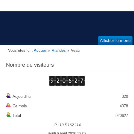
Afficher le menu
Vous êtes ici :
Accueil
Viandes
Veau
Nombre de visiteurs
Aujourd'hui
320
Ce mois
4078
Total
920627
IP :
10.5.162.114
jeudi 6 août 2026 12:02