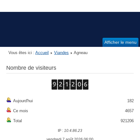
Afficher le menu
Vous êtes ici :
Accueil
Viandes
Agneau
Nombre de visiteurs
Aujourd'hui
182
Ce mois
4657
Total
921206
IP :
10.4.86.23
vendredi 7 août 2026 06:00