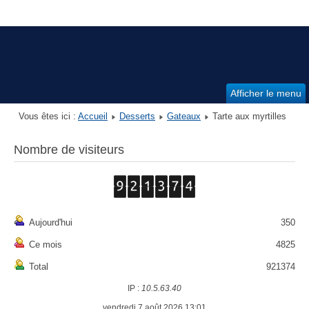
Afficher le menu
Vous êtes ici :
Accueil
Desserts
Gateaux
Tarte aux myrtilles
Nombre de visiteurs
Aujourd'hui
350
Ce mois
4825
Total
921374
IP :
10.5.63.40
vendredi 7 août 2026 13:01