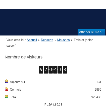
Afficher le menu
Vous êtes ici :
Accueil
Desserts
Mousses
Fraisier (selon
saison)
Nombre de visiteurs
Aujourd'hui
131
Ce mois
3889
Total
920438
IP :
10.4.86.23