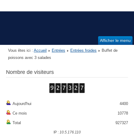
Afficher le menu
Vous êtes ici :
Accueil
Entrées
Entrées froides
Buffet de
poissons avec 3 salades
Nombre de visiteurs
Aujourd'hui
4400
Ce mois
10778
Total
927327
IP :
10.5.176.110