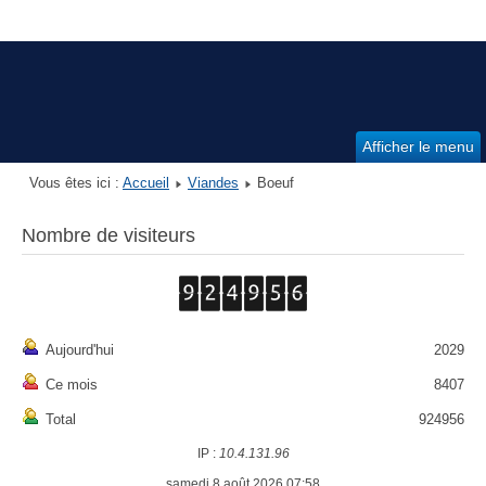
Afficher le menu
Vous êtes ici :
Accueil
Viandes
Boeuf
Nombre de visiteurs
Aujourd'hui
2029
Ce mois
8407
Total
924956
IP :
10.4.131.96
samedi 8 août 2026 07:58