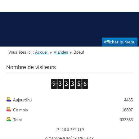
Afficher le menu
Vous êtes ici :
Accueil
Viandes
Boeuf
Nombre de visiteurs
Aujourd'hui
4485
Ce mois
16807
Total
933356
IP :
10.5.176.110
dimanche 9 août 2026 17:42