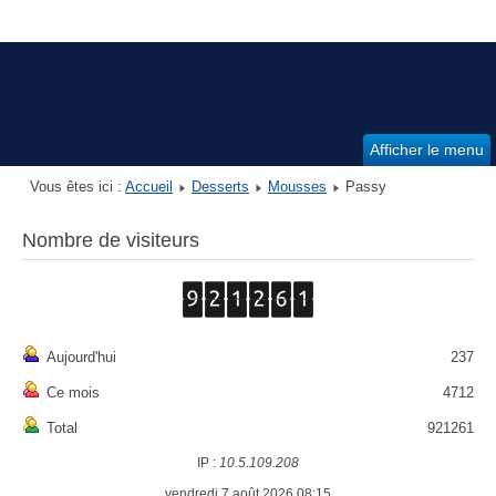
Afficher le menu
Vous êtes ici :
Accueil
Desserts
Mousses
Passy
Nombre de visiteurs
Aujourd'hui
237
Ce mois
4712
Total
921261
IP :
10.5.109.208
vendredi 7 août 2026 08:15