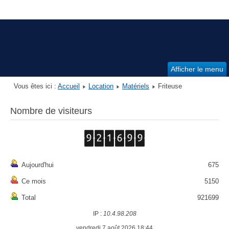
Afficher le menu
Vous êtes ici :
Accueil
Location
Matériels
Friteuse
Nombre de visiteurs
Aujourd'hui
675
Ce mois
5150
Total
921699
IP :
10.4.98.208
vendredi 7 août 2026 18:44