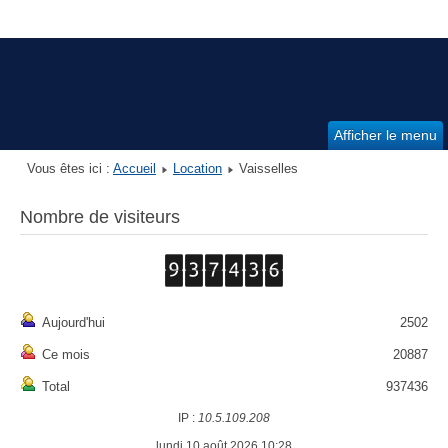
Afficher le menu
Vous êtes ici :
Accueil
Location
Vaisselles
Nombre de visiteurs
Aujourd'hui
2502
Ce mois
20887
Total
937436
IP :
10.5.109.208
lundi 10 août 2026 10:28