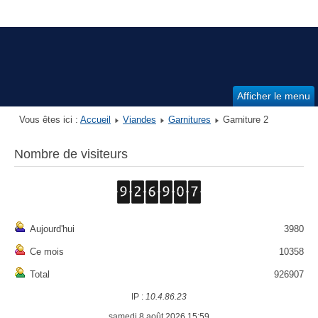
Afficher le menu
Vous êtes ici :
Accueil
Viandes
Garnitures
Garniture 2
Nombre de visiteurs
Aujourd'hui
3980
Ce mois
10358
Total
926907
IP :
10.4.86.23
samedi 8 août 2026 15:59