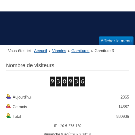
Afficher le menu
Vous êtes ici :
Accueil
Viandes
Garnitures
Garniture 3
Nombre de visiteurs
Aujourd'hui
2065
Ce mois
14387
Total
930936
IP :
10.5.176.110
dimanche 9 août 2026 08:14