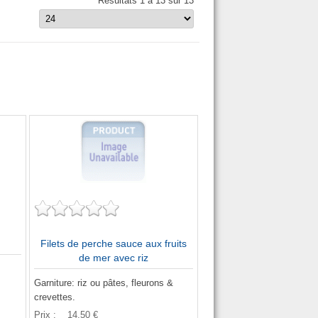
Résultats 1 à 13 sur 13
Filets de perche sauce aux fruits
de mer avec riz
Garniture: riz ou pâtes, fleurons &
crevettes.
Prix :
14,50 €