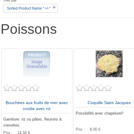
Trier par
Sorted Product Name " +/-"
Poissons
Bouchées aux fruits de mer avec
Coquille Saint Jacques
croûte avec riz
Possibilité avec chapelure!!
Garniture: riz ou pâtes, fleurons &
crevettes.
Prix :
8,00 €
Prix :
14,50 €