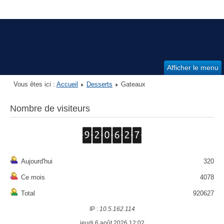
Afficher le menu
Vous êtes ici :
Accueil
Desserts
Gateaux
Nombre de visiteurs
Aujourd'hui
320
Ce mois
4078
Total
920627
IP :
10.5.162.114
jeudi 6 août 2026 12:02