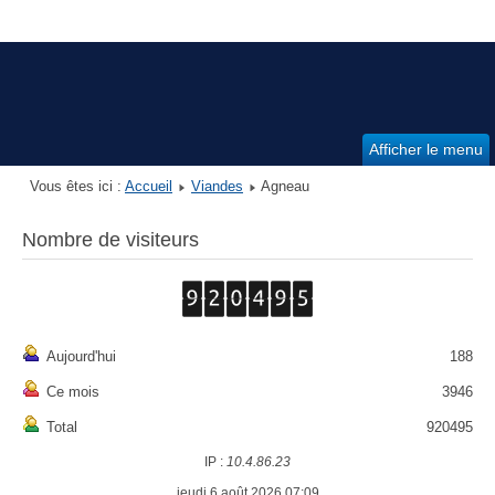
Afficher le menu
Vous êtes ici :
Accueil
Viandes
Agneau
Nombre de visiteurs
Aujourd'hui
188
Ce mois
3946
Total
920495
IP :
10.4.86.23
jeudi 6 août 2026 07:09