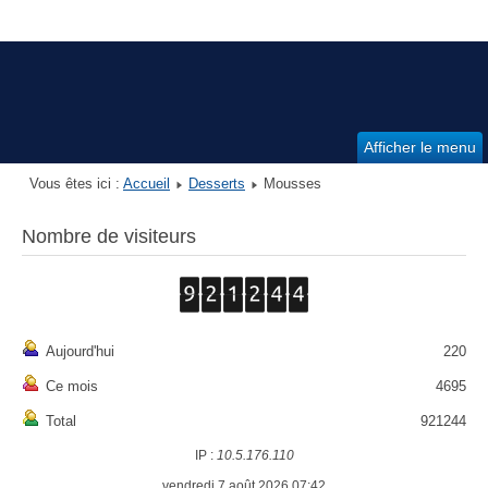
Afficher le menu
Vous êtes ici :
Accueil
Desserts
Mousses
Nombre de visiteurs
Aujourd'hui
220
Ce mois
4695
Total
921244
IP :
10.5.176.110
vendredi 7 août 2026 07:42