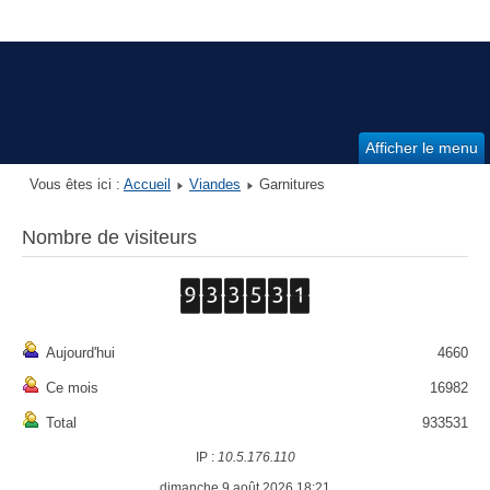
Afficher le menu
Vous êtes ici :
Accueil
Viandes
Garnitures
Nombre de visiteurs
Aujourd'hui
4660
Ce mois
16982
Total
933531
IP :
10.5.176.110
dimanche 9 août 2026 18:21