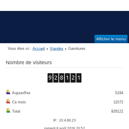
Afficher le menu
Vous êtes ici :
Accueil
Viandes
Garnitures
Nombre de visiteurs
Aujourd'hui
5194
Ce mois
11572
Total
928121
IP :
10.4.86.23
samedi 8 août 2026 20:52